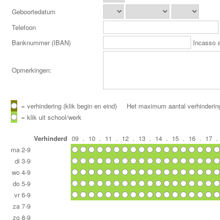
Geboortedatum
Telefoon
Banknummer (IBAN)
Incasso a
Opmerkingen:
= verhindering (klik begin en eind)
Het maximum aantal verhinderin
= klik uit school/werk
Verhinderd
09
.
10
.
11
.
12
.
13
.
14
.
15
.
16
.
17
.
ma
2-9
di
3-9
wo
4-9
do
5-9
vr
6-9
za
7-9
zo
8-9