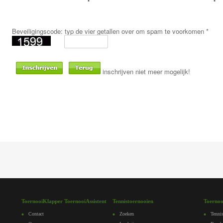
Beveiligingscode: typ de vier getallen over om spam te voorkomen *
inschrijven niet meer mogelijk!
ToernooiKlapper ToernooiAssistent
Tennistoernooien
Toernoo
Contact
Zoeken
Tennis