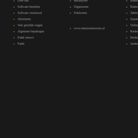
Over ons
Inschrijven
Beach
Software bestellen
Organiseren
Badmi
Software vernieuwd
Publiceren
Tafelt
Adverteren
Squas
Veel gestelde vragen
Volley
www.tennistoernooien.nl
Algemene bepalingen
Racke
Padel nieuws
Hocke
Padel
Ander