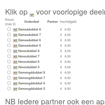
Klik op
voor voorlopige deel
Keuze
Onderdeel
Partner
Inschrijfgeld
(max 2)
Damesdubbel 8
€
6.50
Damesdubbel 7
€
6.50
Damesdubbel 6
€
6.50
Damesdubbel 5
€
6.50
Herendubbel 8
€
6.50
Herendubbel 7
€
6.50
Herendubbel 6
€
6.50
Herendubbel 5
€
6.50
Gemengddubbel 8
€
6.50
Gemengddubbel 7
€
6.50
Gemengddubbel 6
€
6.50
Gemengddubbel 5
€
6.50
NB Iedere partner ook een apa