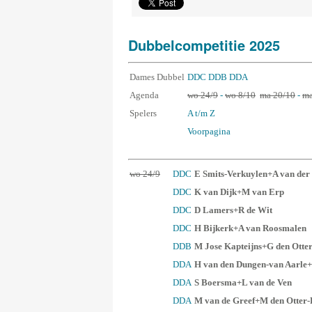
Dubbelcompetitie 2025
Dames Dubbel
DDC
DDB
DDA
Agenda
wo 24/9
-
wo 8/10
ma 20/10
-
ma
Spelers
A t/m Z
Voorpagina
wo 24/9
DDC
E Smits-Verkuylen+A van der
DDC
K van Dijk+M van Erp
DDC
D Lamers+R de Wit
DDC
H Bijkerk+A van Roosmalen
DDB
M Jose Kapteijns+G den Otte
DDA
H van den Dungen-van Aarle
DDA
S Boersma+L van de Ven
DDA
M van de Greef+M den Otter