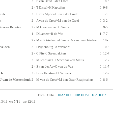
2
-
P van Oers+E den Otter
0
18-5
2
-
T Dissel+H Kapteijns
0
9-8
donk
2
-
L van Alphen+E van der Linde
0
17-8
n
2
-
A van de Greef+M van de Greef
0
3-2
tz-van Drueten
2
-
M Groenendaal+J Smits
0
9-5
1
-
D Lamers+R de Wit
1
7-7
2
-
M vd Oetelaar vd Sande+N van den Oetelaar
0
10-5
 Velden
2
-
I Pijnenburg+A Vervoort
0
10-8
2
-
C Pits+J Steenbakkers
0
12-7
2
-
M Jennissen+J Steenbakkers-Smits
0
12-7
2
-
S van der Aa+C van de Ven
0
11-7
ch
2
-
I van Heertum+T Vermeer
0
12-2
+J van de Meerendonk
2
-
M van de Greef+M den Otter-Raaijmakers
0
8-6
Heren Dubbel
HDA2
HDC
HDB
HDA
HDC2
HDB2
 3/11
wo 5/11
-
wo 12/11