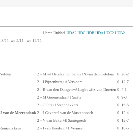
Heren Dubbel
HDA2
HDC
HDB
HDA
HDC2
HDB2
 3/11
wo 5/11
-
wo 12/11
 Velden
2
-
M vd Oetelaar vd Sande+N van den Oetelaar
0
20-2
2
-
I Pijnenburg+A Vervoort
0
12-7
2
-
R van den Dungen+A Laghuwitz-van Drueten
0
4-1
2
-
M Groenendaal+J Smits
0
9-8
r
2
-
C Pits+J Steenbakkers
0
16-5
+J van de Meerendonk
2
-
J Gevers+I van de Vorstenbosch
0
12-4
2
-
V van Bakel+E Santegoeds
0
12-7
-Raaijmakers
2
-
I van Heertum+T Vermeer
0
10-5