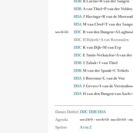
HDB
R Lucius+R van der Sangen
HDB
A van Thiel+P van der Velden
HDA
J Havinga+R van de Meeren
HDA
M van Cleef+T van der Sange
wo 8/10
DDC
R van den Dungen+A Laghuwi
DDC
H Bijkerk+A van Roosmalen
DDC
K van Dijk+M van Erp
DDC
E Smits-Verkuylen+A van der
DDB
S Tabak+J van Thiel
DDB
M van der Spank+C Trikels
DDA
S Boersma+L van de Ven
DDA
J Gevers+I van de Vorstenbos
DDA
H van den Dungen-van Aarle
Dames Dubbel
DDC
DDB
DDA
Agenda
wo 24/9
-
wo 8/10
ma 20/10
-
ma
Spelers
A t/m Z