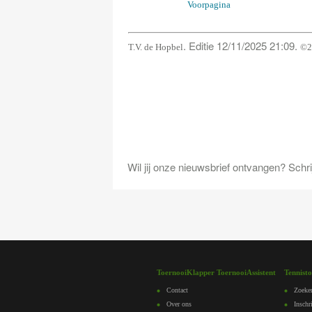
Voorpagina
. Editie 12/11/2025 21:09.
T.V. de Hopbel
©2
Wil jij onze nieuwsbrief ontvangen? Schrijf
ToernooiKlapper ToernooiAssistent
Tennist
Contact
Zoeke
Over ons
Inschr