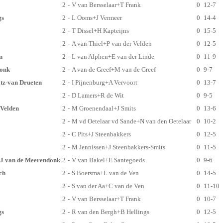
2
-
V van Bersselaar+T Frank
0
12-7
gs
2
-
L Ooms+J Vermeer
0
14-4
2
-
T Dissel+H Kapteijns
0
15-5
2
-
A van Thiel+P van der Velden
0
12-5
n
2
-
L van Alphen+E van der Linde
0
11-9
donk
2
-
A van de Greef+M van de Greef
0
9-7
tz-van Drueten
2
-
I Pijnenburg+A Vervoort
0
13-7
2
-
D Lamers+R de Wit
0
9-5
 Velden
2
-
M Groenendaal+J Smits
0
13-6
2
-
M vd Oetelaar vd Sande+N van den Oetelaar
0
10-2
2
-
C Pits+J Steenbakkers
0
12-5
2
-
M Jennissen+J Steenbakkers-Smits
0
11-5
+J van de Meerendonk
2
-
V van Bakel+E Santegoeds
0
9-6
ch
2
-
S Boersma+L van de Ven
0
14-5
2
-
S van der Aa+C van de Ven
0
11-10
2
-
V van Bersselaar+T Frank
0
10-7
gs
2
-
R van den Bergh+B Hellings
0
12-5