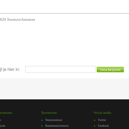
020 ToernooiAssistent
 je hier in:
oernooien
Toernooien
Social media
n
Tennistoernooi
Twitter
ijven
Beachtennistoernooi
Facebook