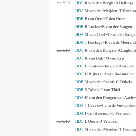
ma 29/9
HDC
R van den Bergh+B Hellings
HDC
M van der Meijden+T Pennin
HDB
P van Oers+E den Otter
HDB
R Lucius+R van der Sangen
HDA
M van Cleef+T van der Sange
HDA
J Havinga+R van de Meeren
wo 1/10
DDC
R van den Dungen+A Laghuwi
DDC
K van Dijk+M van Erp
DDC
E Smits-Verkuylen+A van der
DDC
H Bijkerk+A van Roosmalen
DDB
M van der Spank+C Trikels
DDB
S Tabak+J van Thiel
DDA
H van den Dungen-van Aarle
DDA
J Gevers+I van de Vorstenbos
DDA
I van Heertum+T Vermeer
ma 6/10
HDC
L Ooms+J Vermeer
HDC
M van der Meijden+T Pennin