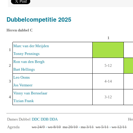
Dubbelcompetitie 2025
Heren dubbel C
1
Marc van der Meijden
1
Tonny Pennings
Ron van den Bergh
2
5-12
Bart Hellings
Leo Ooms
3
4-14
Jos Vermeer
Vinny van Bersselaar
4
3-12
Tizian Frank
Dames Dubbel
DDC
DDB
DDA
He
Agenda
wo 24/9
-
wo 8/10
ma 20/10
-
ma 3/11
wo 5/11
-
wo 12/11