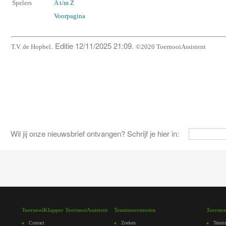
Spelers
A t/m Z
Voorpagina
. Editie 12/11/2025 21:09.
T.V. de Hopbel
©2020 ToernooiAssistent
Wil jij onze nieuwsbrief ontvangen? Schrijf je hier in:
ToernooiKlapper ToernooiAssistent
Tennistoernooien
Toernoo
Contact
Zoeken
Tennis