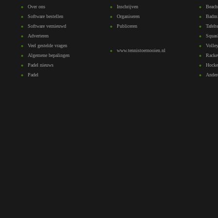
Over ons
Inschrijven
Beach
Software bestellen
Organiseren
Badmi
Software vernieuwd
Publiceren
Tafelt
Adverteren
Squas
Veel gestelde vragen
Volley
www.tennistoernooien.nl
Algemene bepalingen
Racke
Padel nieuws
Hocke
Padel
Ander