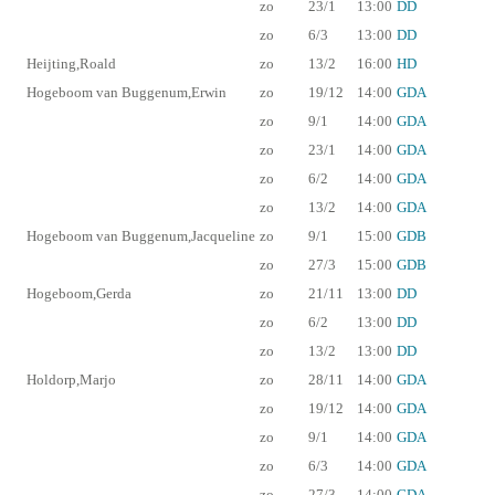
zo
23/1
13:00
DD
zo
6/3
13:00
DD
Heijting,Roald
zo
13/2
16:00
HD
Hogeboom van Buggenum,Erwin
zo
19/12
14:00
GDA
zo
9/1
14:00
GDA
zo
23/1
14:00
GDA
zo
6/2
14:00
GDA
zo
13/2
14:00
GDA
Hogeboom van Buggenum,Jacqueline
zo
9/1
15:00
GDB
zo
27/3
15:00
GDB
Hogeboom,Gerda
zo
21/11
13:00
DD
zo
6/2
13:00
DD
zo
13/2
13:00
DD
Holdorp,Marjo
zo
28/11
14:00
GDA
zo
19/12
14:00
GDA
zo
9/1
14:00
GDA
zo
6/3
14:00
GDA
zo
27/3
14:00
GDA