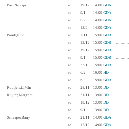
Post,Natasja
zo
19/12
14:00
GDA
zo
9/1
14:00
GDA
zo
6/2
14:00
GDA
zo
13/2
14:00
GDA
Pronk,Nico
zo
7/11
15:00
GDB
zo
12/12
15:00
GDB
...............
zo
19/12
15:00
GDB
...............
zo
9/1
15:00
GDB
...............
zo
23/1
15:00
GDB
zo
6/2
16:00
HD
zo
6/3
15:00
GDB
Rooijers,LiMin
zo
28/11
13:00
DD
Ruyter, Margriet
zo
21/11
13:00
DD
zo
19/12
13:00
DD
zo
9/1
13:00
DD
Schaaper,Barry
zo
21/11
14:00
GDA
zo
12/12
14:00
GDA