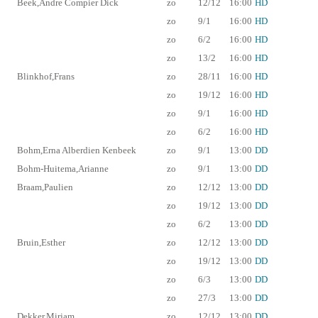
Beek,Andre Compier Dick
zo
12/12
16:00
HD
zo
9/1
16:00
HD
zo
6/2
16:00
HD
zo
13/2
16:00
HD
Blinkhof,Frans
zo
28/11
16:00
HD
zo
19/12
16:00
HD
zo
9/1
16:00
HD
zo
6/2
16:00
HD
Bohm,Erna Alberdien Kenbeek
zo
9/1
13:00
DD
Bohm-Huitema,Arianne
zo
9/1
13:00
DD
Braam,Paulien
zo
12/12
13:00
DD
zo
19/12
13:00
DD
zo
6/2
13:00
DD
Bruin,Esther
zo
12/12
13:00
DD
zo
19/12
13:00
DD
zo
6/3
13:00
DD
zo
27/3
13:00
DD
Dekker,Mirjam
zo
12/12
13:00
DD