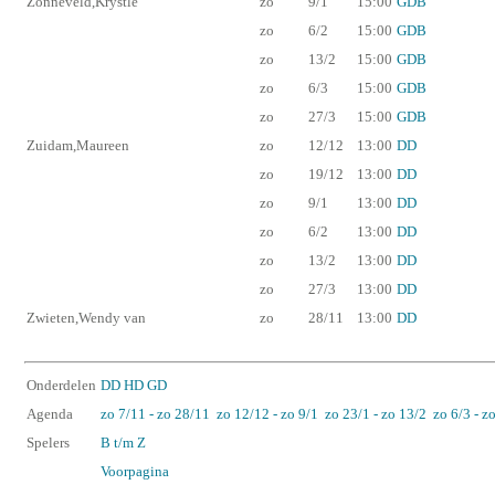
Zonneveld,Krystle
zo
9/1
15:00
GDB
zo
6/2
15:00
GDB
zo
13/2
15:00
GDB
zo
6/3
15:00
GDB
zo
27/3
15:00
GDB
Zuidam,Maureen
zo
12/12
13:00
DD
zo
19/12
13:00
DD
zo
9/1
13:00
DD
zo
6/2
13:00
DD
zo
13/2
13:00
DD
zo
27/3
13:00
DD
Zwieten,Wendy van
zo
28/11
13:00
DD
Onderdelen
DD
HD
GD
Agenda
zo 7/11 - zo 28/11
zo 12/12 - zo 9/1
zo 23/1 - zo 13/2
zo 6/3 - z
Spelers
B t/m Z
Voorpagina