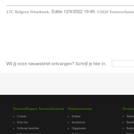
. Editie 12/9/2022 19:49.
LTC Hofgeest Velserbroek
©2020 ToernooiAssist
Wil jij onze nieuwsbrief ontvangen? Schrijf je hier in:
ToernooiKlapper ToernooiAssistent
Tennistoernooien
Toernoo
Contact
Zoeken
Tennis
Over ons
Inschrijven
Beach
Software bestellen
Organiseren
Badmi