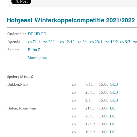
Hofgeest Winterkoppelcompetitie 2021/2022
Onderdelen
DD
HD
GD
Agenda
zo 7/11 - zo 28/11
zo 12/12 - zo 9/1
zo 23/1 - zo 13/2
zo 6/3 - z
Spelers
B t/m Z
Voorpagina
Spelers B t/m Z
Bakker,Nico
zo
7/11
15:00
GDB
zo
28/11
15:00
GDB
zo
9/1
15:00
GDB
Balen, Romy van
zo
21/11
13:00
DD
zo
28/11
13:00
DD
zo
12/12
13:00
DD
zo
19/12
13:00
DD