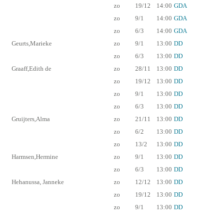
zo
19/12
14:00
GDA
zo
9/1
14:00
GDA
zo
6/3
14:00
GDA
Geurts,Marieke
zo
9/1
13:00
DD
zo
6/3
13:00
DD
Graaff,Edith de
zo
28/11
13:00
DD
zo
19/12
13:00
DD
zo
9/1
13:00
DD
zo
6/3
13:00
DD
Gruijters,Alma
zo
21/11
13:00
DD
zo
6/2
13:00
DD
zo
13/2
13:00
DD
Harmsen,Hermine
zo
9/1
13:00
DD
zo
6/3
13:00
DD
Hehanussa, Janneke
zo
12/12
13:00
DD
zo
19/12
13:00
DD
zo
9/1
13:00
DD