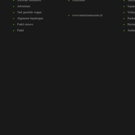
Software vernieuwd
Publiceren
Tafelt
Adverteren
Squas
Veel gestelde vragen
Volley
www.tennistoernooien.nl
Algemene bepalingen
Racke
Padel nieuws
Hocke
Padel
Ander