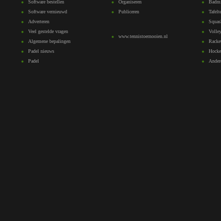
Software bestellen
Organiseren
Badmi
Software vernieuwd
Publiceren
Tafelt
Adverteren
Squas
Veel gestelde vragen
Volley
www.tennistoernooien.nl
Algemene bepalingen
Racke
Padel nieuws
Hocke
Padel
Ander