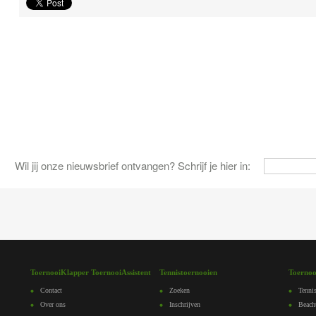
Wil jij onze nieuwsbrief ontvangen? Schrijf je hier in:
ToernooiKlapper ToernooiAssistent
Tennistoernooien
Toernoo
Contact
Zoeken
Tennis
Over ons
Inschrijven
Beach