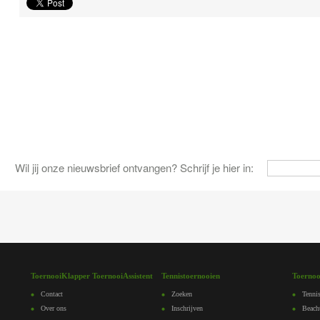
Wil jij onze nieuwsbrief ontvangen? Schrijf je hier in:
ToernooiKlapper ToernooiAssistent
Tennistoernooien
Toernoo
Contact
Zoeken
Tennis
Over ons
Inschrijven
Beach