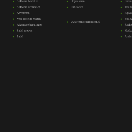
Software bestellen
Organiseren
Badmi
Software vernieuwd
Publiceren
Tafelt
Adverteren
Squas
Veel gestelde vragen
Volley
www.tennistoernooien.nl
Algemene bepalingen
Racke
Padel nieuws
Hocke
Padel
Ander