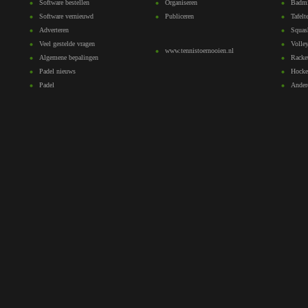
Software bestellen
Organiseren
Badmi
Software vernieuwd
Publiceren
Tafelt
Adverteren
Squas
Veel gestelde vragen
Volley
www.tennistoernooien.nl
Algemene bepalingen
Racke
Padel nieuws
Hocke
Padel
Ander