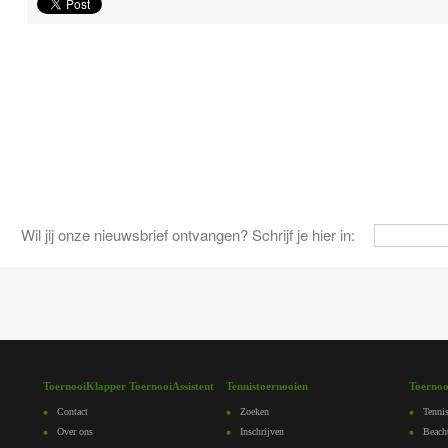
Wil jij onze nieuwsbrief ontvangen? Schrijf je hier in:
ToernooiKlapper ToernooiAssistent
Tennistoernooien
Toernoo
Contact
Zoeken
Tennis
Over ons
Inschrijven
Beach