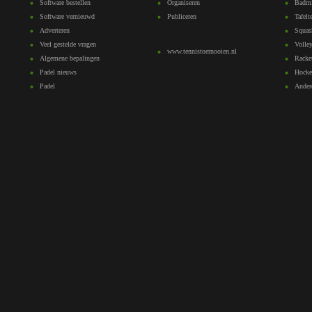
Software bestellen
Organiseren
Badmi
Software vernieuwd
Publiceren
Tafelt
Adverteren
Squas
Veel gestelde vragen
Volley
www.tennistoernooien.nl
Algemene bepalingen
Racke
Padel nieuws
Hocke
Padel
Ander