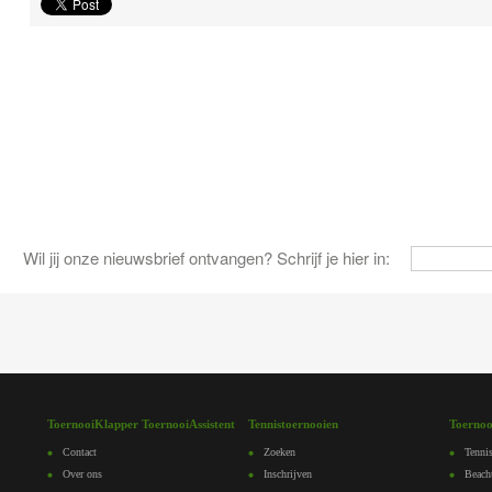
Wil jij onze nieuwsbrief ontvangen? Schrijf je hier in:
ToernooiKlapper ToernooiAssistent
Tennistoernooien
Toernoo
Contact
Zoeken
Tennis
Over ons
Inschrijven
Beach