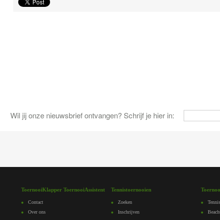
Wil jij onze nieuwsbrief ontvangen? Schrijf je hier in:
ToernooiKlapper ToernooiAssistent
Tennistoernooien
Toernoo
Contact
Zoeken
Tennis
Over ons
Inschrijven
Beach