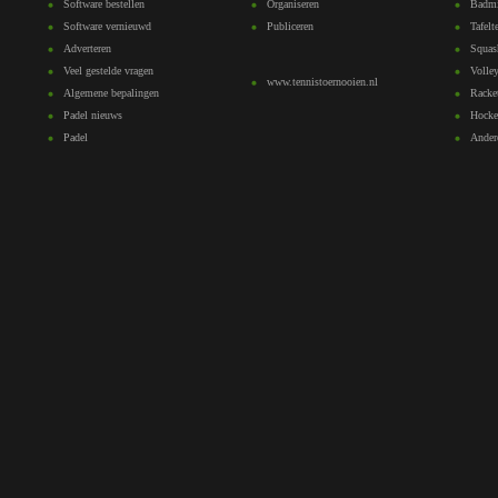
Software bestellen
Organiseren
Badmi
Software vernieuwd
Publiceren
Tafelt
Adverteren
Squas
Veel gestelde vragen
Volley
www.tennistoernooien.nl
Algemene bepalingen
Racke
Padel nieuws
Hocke
Padel
Ander