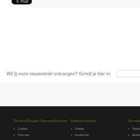
Wil jij onze nieuwsbrief ontvangen? Schrijf je hier in:
ToernooiKlapper ToernooiAssistent
Tennistoernooien
Toernoo
Contact
Zoeken
Tennis
Over ons
Inschrijven
Beach