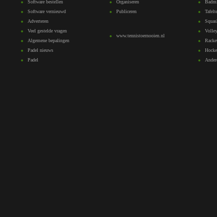
Software bestellen
Organiseren
Badmi
Software vernieuwd
Publiceren
Tafelt
Adverteren
Squas
Veel gestelde vragen
Volley
www.tennistoernooien.nl
Algemene bepalingen
Racke
Padel nieuws
Hocke
Padel
Ander