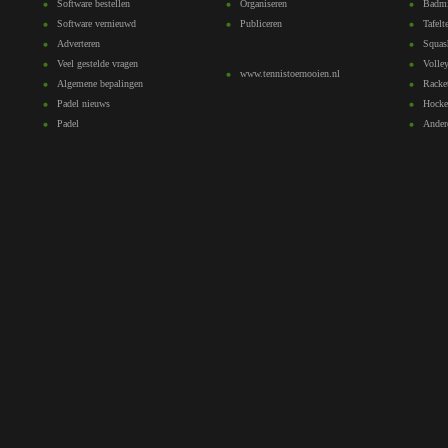
Software bestellen
Organiseren
Badmi
Software vernieuwd
Publiceren
Tafelt
Adverteren
Squas
Veel gestelde vragen
Volley
www.tennistoernooien.nl
Algemene bepalingen
Racke
Padel nieuws
Hocke
Padel
Ander