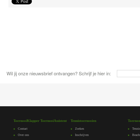
Wil jij onze nieuwsbrief ontvangen? Schrijf je hier in:
ToernooiKlapper ToernooiAssistent
Tennistoernooien
Toernoo
Contact
Zoeken
Tennis
Over ons
Inschrijven
Beach