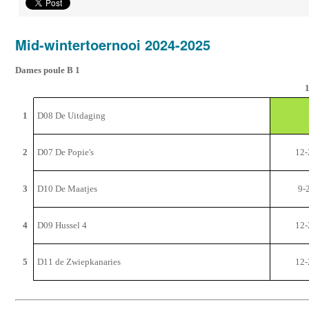
Mid-wintertoernooi 2024-2025
Dames poule B 1
1
D08 De Uitdaging
2
D07 De Popie's
12-
3
D10 De Maatjes
9-
4
D09 Hussel 4
12-
5
D11 de Zwiepkanaries
12-