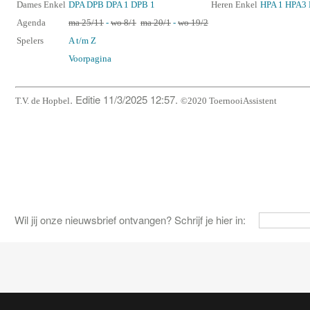
Dames Enkel
DPA
DPB
DPA 1
DPB 1
Heren Enkel
HPA 1
HPA3
Agenda
ma 25/11
-
wo 8/1
ma 20/1
-
wo 19/2
Spelers
A t/m Z
Voorpagina
. Editie 11/3/2025 12:57.
T.V. de Hopbel
©2020 ToernooiAssistent
Wil jij onze nieuwsbrief ontvangen? Schrijf je hier in: