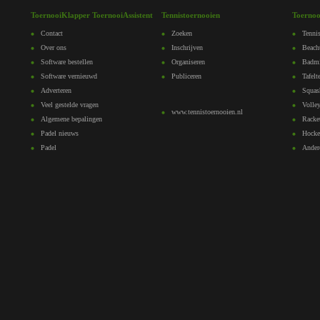
ToernooiKlapper ToernooiAssistent
Tennistoernooien
Toernoo
Contact
Zoeken
Tennis
Over ons
Inschrijven
Beach
Software bestellen
Organiseren
Badmi
Software vernieuwd
Publiceren
Tafelt
Adverteren
Squas
Veel gestelde vragen
Volley
www.tennistoernooien.nl
Algemene bepalingen
Racke
Padel nieuws
Hocke
Padel
Ander