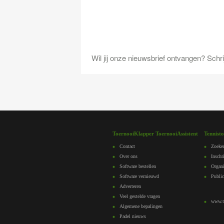
Wil jij onze nieuwsbrief ontvangen? Schrijf
ToernooiKlapper ToernooiAssistent
Tennist
Contact
Zoeke
Over ons
Inschr
Software bestellen
Organi
Software vernieuwd
Public
Adverteren
Veel gestelde vragen
www.te
Algemene bepalingen
Padel nieuws