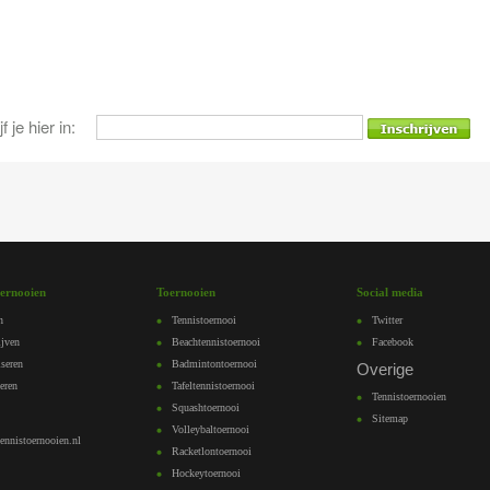
 je hier in:
oernooien
Toernooien
Social media
n
Tennistoernooi
Twitter
ijven
Beachtennistoernooi
Facebook
seren
Badmintontoernooi
Overige
eren
Tafeltennistoernooi
Tennistoernooien
Squashtoernooi
Sitemap
Volleybaltoernooi
nnistoernooien.nl
Racketlontoernooi
Hockeytoernooi