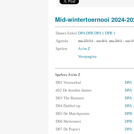
Mid-wintertoernooi 2024-20
Dames Enkel
DPA
DPB
DPA 1
DPB 1
Agenda
ma 25/11
-
wo 8/1
ma 20/1
-
wo 1
Spelers
A t/m Z
Voorpagina
Spelers A t/m Z
D01 Vrouwekul
DPA
d02 De deerdse dames
DPA
D03 The Runners
DPA
D04 Dubbel op
DPA
D05 De Matchpoints
DPB
D06 Meiteranei
DPB
D07 De Popie's
DPA