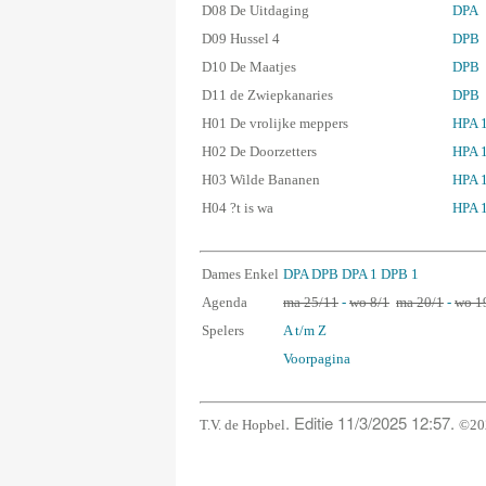
D08 De Uitdaging
DPA
D09 Hussel 4
DPB
D10 De Maatjes
DPB
D11 de Zwiepkanaries
DPB
H01 De vrolijke meppers
HPA 
H02 De Doorzetters
HPA 
H03 Wilde Bananen
HPA 
H04 ?t is wa
HPA 
Dames Enkel
DPA
DPB
DPA 1
DPB 1
Agenda
ma 25/11
-
wo 8/1
ma 20/1
-
wo 1
Spelers
A t/m Z
Voorpagina
. Editie 11/3/2025 12:57.
T.V. de Hopbel
©202