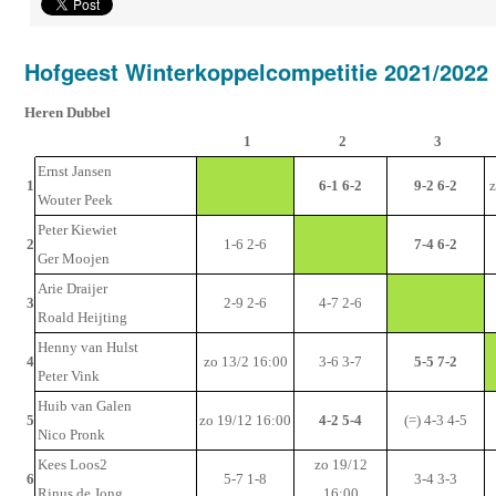
Hofgeest Winterkoppelcompetitie 2021/2022
Heren Dubbel
1
2
3
Ernst Jansen
1
6-1 6-2
9-2 6-2
z
Wouter Peek
Peter Kiewiet
2
1-6 2-6
7-4 6-2
Ger Moojen
Arie Draijer
3
2-9 2-6
4-7 2-6
Roald Heijting
Henny van Hulst
4
zo 13/2 16:00
3-6 3-7
5-5 7-2
Peter Vink
Huib van Galen
5
zo 19/12 16:00
4-2 5-4
(=) 4-3 4-5
Nico Pronk
Kees Loos2
zo 19/12
6
5-7 1-8
3-4 3-3
Rinus de Jong
16:00