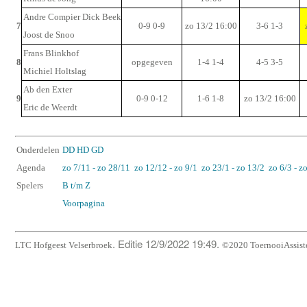
Andre Compier Dick Beek
7
0-9 0-9
zo 13/2 16:00
3-6 1-3
Joost de Snoo
Frans Blinkhof
8
opgegeven
1-4 1-4
4-5 3-5
Michiel Holtslag
Ab den Exter
9
0-9 0-12
1-6 1-8
zo 13/2 16:00
Eric de Weerdt
Onderdelen
DD
HD
GD
Agenda
zo 7/11 - zo 28/11
zo 12/12 - zo 9/1
zo 23/1 - zo 13/2
zo 6/3 - z
Spelers
B t/m Z
Voorpagina
. Editie 12/9/2022 19:49.
LTC Hofgeest Velserbroek
©2020 ToernooiAssist