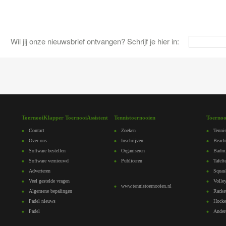
Wil jij onze nieuwsbrief ontvangen? Schrijf je hier in:
ToernooiKlapper ToernooiAssistent
Tennistoernooien
Toernoo
Contact
Zoeken
Tennis
Over ons
Inschrijven
Beach
Software bestellen
Organiseren
Badmi
Software vernieuwd
Publiceren
Tafelt
Adverteren
Squas
Veel gestelde vragen
Volley
www.tennistoernooien.nl
Algemene bepalingen
Racke
Padel nieuws
Hocke
Padel
Ander