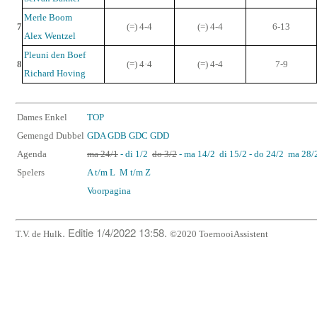
Merle Boom
7
(=) 4-4
(=) 4-4
6-13
Alex Wentzel
Pleuni den Boef
8
(=) 4·4
(=) 4-4
7-9
Richard Hoving
Dames Enkel
TOP
Gemengd Dubbel
GDA
GDB
GDC
GDD
Agenda
ma 24/1
- di 1/2
do 3/2
- ma 14/2
di 15/2 - do 24/2
ma 28/2
Spelers
A t/m L
M t/m Z
Voorpagina
. Editie 1/4/2022 13:58.
T.V. de Hulk
©2020 ToernooiAssistent