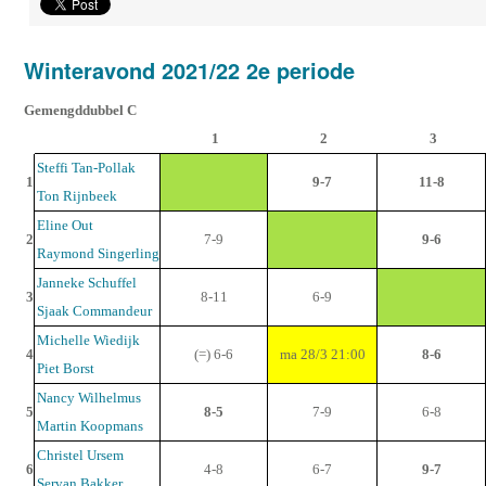
Winteravond 2021/22 2e periode
Gemengddubbel C
1
2
3
Steffi Tan-Pollak
1
9-7
11-8
Ton Rijnbeek
Eline Out
2
7-9
9-6
Raymond Singerling
Janneke Schuffel
3
8-11
6-9
Sjaak Commandeur
Michelle Wiedijk
4
(=) 6-6
ma 28/3 21:00
8-6
Piet Borst
Nancy Wilhelmus
5
8-5
7-9
6-8
Martin Koopmans
Christel Ursem
6
4-8
6-7
9-7
Servan Bakker