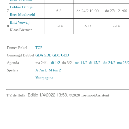
Debbie Dontje
7
6-8
do 24/2 19:00
do 27/1 21:00
Rees Meuleveld
Britt Verweij
8
3-14
2-13
2-14
Klaas Bierman
Dames Enkel
TOP
Gemengd Dubbel
GDA
GDB
GDC
GDD
Agenda
ma 24/1
- di 1/2
do 3/2
- ma 14/2
di 15/2 - do 24/2
ma 28/2
Spelers
A t/m L
M t/m Z
Voorpagina
. Editie 1/4/2022 13:58.
T.V. de Hulk
©2020 ToernooiAssistent