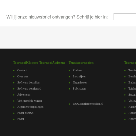
Wil jij onze nieuwsbrief ontvangen? Schrijf je hier in:
ToernooiKlapper ToernooiAssistent
Tennistoernooien
Toernoo
Contact
Zoeken
Tennis
Over ons
Inschrijven
Beach
Software bestellen
Organiseren
Badmi
Software vernieuwd
Publiceren
Tafelt
Adverteren
Squas
Veel gestelde vragen
Volley
www.tennistoernooien.nl
Algemene bepalingen
Racke
Padel nieuws
Hocke
Padel
Ander