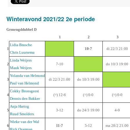
Winteravond 2021/22 2e periode
Gemengddubbel D
1
2
3
Lidia Brusche
1
10-7
di 22/3 21:00
Chris Luursema
Linda Weijers
2
7-10
do 10/3 19:00
Mauk Weijers
Yolanda van Helmond
3
di 22/3 21:00
do 10/3 19:00
Paul van Helmond
Cokky Bronsgeest
4
(=) 12-6
(=) 0-0
(=) 0-0
Dennis den Bakker
Anja Hartog
5
3-12
do 24/3 19:00
4-9
Ruud Smolders
Wieke van der Wal
6
11-7
5-12
ma 28/2 21:00
Rick Overman