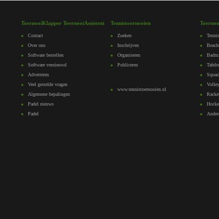
ToernooiKlapper ToernooiAssistent
Tennistoernooien
Toernoo
Contact
Zoeken
Tennis
Over ons
Inschrijven
Beach
Software bestellen
Organiseren
Badmi
Software vernieuwd
Publiceren
Tafelt
Adverteren
Squas
Veel gestelde vragen
Volley
www.tennistoernooien.nl
Algemene bepalingen
Racke
Padel nieuws
Hocke
Padel
Ander