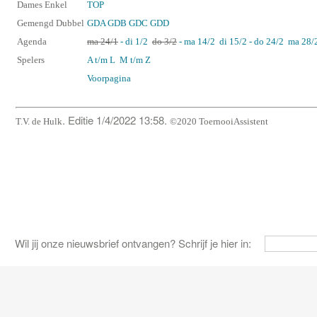
Dames Enkel
TOP
Gemengd Dubbel
GDA
GDB
GDC
GDD
Agenda
ma 24/1
- di 1/2
do 3/2
- ma 14/2
di 15/2 - do 24/2
ma 28/2
Spelers
A t/m L
M t/m Z
Voorpagina
. Editie 1/4/2022 13:58.
T.V. de Hulk
©2020 ToernooiAssistent
Wil jij onze nieuwsbrief ontvangen? Schrijf je hier in: