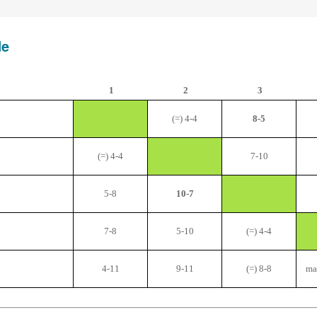
de
1
2
3
(=) 4-4
8-5
(=) 4-4
7-10
5-8
10-7
7-8
5-10
(=) 4-4
4-11
9-11
(=) 8-8
ma