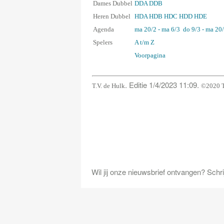
Dames Dubbel
DDA
DDB
Heren Dubbel
HDA
HDB
HDC
HDD
HDE
Agenda
ma 20/2 - ma 6/3
do 9/3 - ma 20
Spelers
A t/m Z
Voorpagina
. Editie 1/4/2023 11:09.
T.V. de Hulk
©2020 T
Wil jij onze nieuwsbrief ontvangen? Schrijf