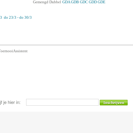
Gemengd Dubbel
GDA
GDB
GDC
GDD
GDE
/3
do 23/3 - do 30/3
oernooiAssistent
 je hier in: