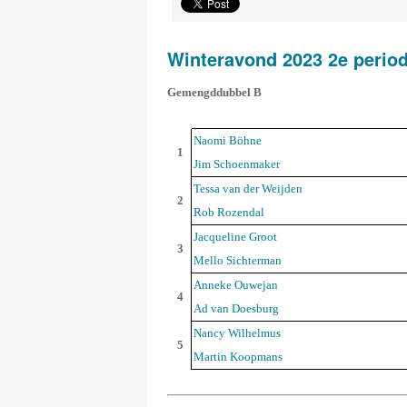
Winteravond 2023 2e perio
Gemengddubbel B
Naomi Böhne
1
Jim Schoenmaker
Tessa van der Weijden
2
Rob Rozendal
Jacqueline Groot
3
Mello Sichterman
Anneke Ouwejan
4
Ad van Doesburg
Nancy Wilhelmus
5
Martin Koopmans