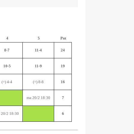
4
5
Pnt
8-7
11-4
24
10-5
11-9
19
(=) 4-4
(=) 8-8
16
ma 20/2 18:30
7
 20/2 18:30
6